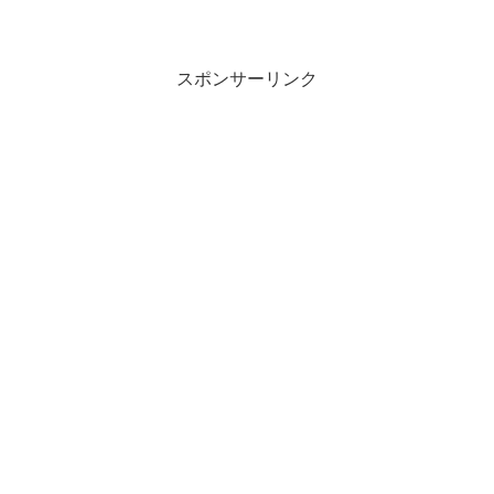
月足取り敢えず、月が替わったので月足
を出しておきます。高安切り上げの陽線
で終了しっかり20MAに掬われておりま
す。日足日足は節目の...
スポンサーリンク