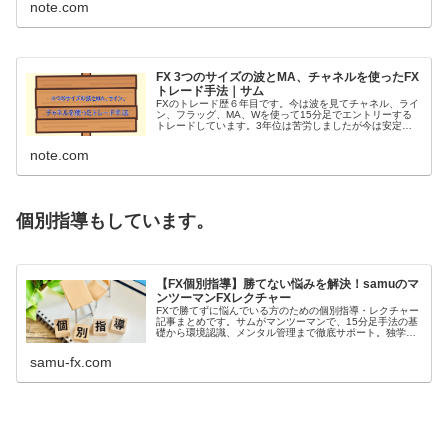
note.com
FX 3つのサイズの波とMA、チャネルを使ったFX
トレード手法｜サム
FXのトレード歴６年目です。今は波を見てチャネル、ライ
ン、フラッグ、MA、Wを使って15分足でエントリーする
トレードしています。3年位は苦労しましたが今は安定し
て勝てる様になったので自分のアウトプットの為に少し指
導したりもしています。 今回...
note.com
個別指導もしています。
【FX個別指導】勝てない悩みを解決！samuのマ
ンツーマンFXレクチャー
FXで勝てずに悩んでいる方のための個別指導・レクチャー
記事まとめです。サムがマンツーマンで、15分足手法の基
礎から環境認識、メンタル管理まで徹底サポート。独学で
の限界を感じている方は、こちらで勝ち組へのヒントを見
つけてください。
samu-fx.com