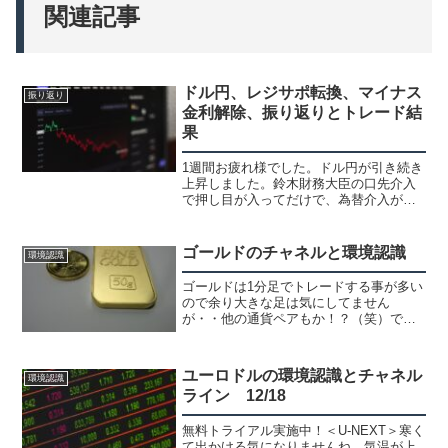
関連記事
ドル円、レジサポ転換、マイナス
振り返り
金利解除、振り返りとトレード結
果
1週間お疲れ様でした。ドル円が引き続き
上昇しました。鈴木財務大臣の口先介入
で押し目が入ってだけで、為替介入があ
っても美味しい押し目になるだけの相場
で150円を意識した動きになってる様に思
います。ドル円環境認識 レジサポ転換
ゴールドのチャネルと環境認識
環境認識
中週足先週は十字で...
ゴールドは1分足でトレードする事が多い
ので余り大きな足は気にしてません
が・・他の通貨ペアもか！？（笑）でも1
週間終われば週足の形は見ますし、日足
も見ます世界中は１と言う単位を基本に
動いてて1ヶ月、1週間、1日、1時間、世
ユーロドルの環境認識とチャネル
環境認識
界中の人が意識してる...
ライン 12/18
無料トライアル実施中！＜U-NEXT＞寒く
て出かける気になりませんね。気温が上