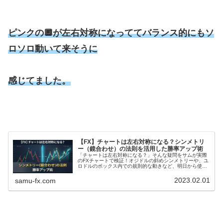
ピンクの🔲が左右対称になっててバランス的にもソ
ロソロ動いて来そうに
感じてました。
【FX】チャートは左右対称になる？シンメトリ
ー（鏡合わせ）の法則を活用した勝率アップ術
「チャートは左右対称になる？」そんな疑問をサムが実際
のFXチャートで検証！オジドルの斜めシンメトリーや、ユ
ロドルのボックス内での規則的な動きなど、明日から使え
るテクニカル分析のコツを画像付きで分かりやすく解説し
ます。相場のクセを掴んで、トレードを有利に進めましょ
2023.02.01
samu-fx.com
う。