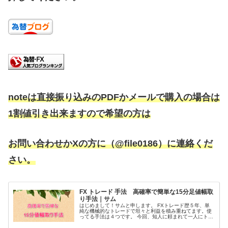
noteは直接振り込みのPDFかメールで購入の場合は
1割値引き出来ますので希望の方は
お問い合わせかXの方に（@file0186）に連絡くだ
さい。
FX トレード 手法 高確率で簡単な15分足値幅取
り手法｜サム
はじめまして！サムと申します。 FXトレード歴５年、単
純な機械的なトレードで坦々と利益を積み重ねてます。使
ってる手法は４つです。 今回、知人に頼まれて一人にトレ
ードを教える事になって何を教えようかな！？と考えて1
番初めに覚えて勝てる様になっ...