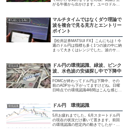
がる午後から出かけます。ユーロドルの
環境認識とチャネルライン週足週足はネ
ックまで戻してきました。ピンバーっぽ
くなって終わって、20MAともかなり乖離
マルチタイムではなくダウ理論で
勝ち組になる為に
してます。この...
波を複合で見る見方とエントリー
ポイント
【松井証券MATSUI FX】こんにちは！今
週のドル円は指標も多く1つの波の中に納
まって大きくはレンジでした。波のサイ
ズによっては綺麗なトレンドになってた
ので、その辺をどのように見てたかとエ
ントリーポイントを書いて置きます。日
ドル円の環境認識、緑波、ピンク
環境認識
足、４時間足1...
波、水色波の安値探し中で下降中
FOMCが終わってドル円は下降中、その
前のADPから下がってますけどね。日曜
日時点での環境認識4時間はこんな感じで
した。②の黄色は確定してなくて、どー
にでも変わりそうでした。①の青の高値
も確定でもなく、上のサポートが強いの
ドル円 環境認識
環境認識
でおそらくこんな感...
5月お疲れまでした。6月スタートドル円
の現在の状況だけ書いて置きます。前回
の環境認識の想定内の動きでしたが・・