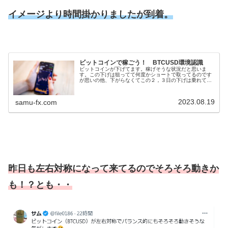
イメージより時間掛かりましたが到着。
ビットコインで稼ごう！ BTCUSD環境認識
ビットコインが下げてます。稼げそうな状況だと思いま
す。この下げは狙ってて何度かショートで取ってるのです
が思いの他、下がらなくてこの２，３日の下げは乗れてま
せん。この2か所しか取れてないのですが、海外口座を使
って資金的にはそこそこ増やせました...
2023.08.19
samu-fx.com
昨日も左右対称になって来てるのでそろそろ動きか
も！？とも・・