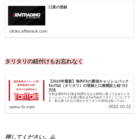
口座の登録
clicks.affstrack.com
タリタリの紐付けもお忘れなく
【2024年最新】海外FXの最強キャッシュバック
TariTali（タリタリ）の登録と口座開設と紐づけ
方法
今回は海外FX口座を利用するなら絶対に使っておきたいキ
ャッシュバックを受け取れるTariTali(タリタリ）についてで
す。私も使うかなり前からタリタリの存在は知ってはいた
のですが、面倒な感じと良く分からないので登録してませ
2022.10.22
samu-fx.com
んでした。始めれば...
押してください。
🙇