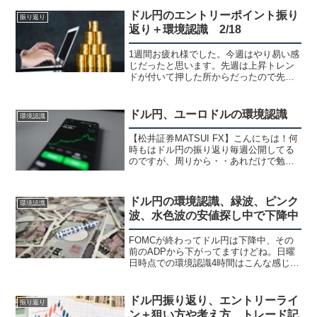
陽線の坊主なので月曜日はギャップアッ
プスタートになるかもしれませんね。取
ドル円のエントリーポイント振り
振り返り
り敢えずは左の高値の...
返り＋環境認識 2/18
1週間お疲れ様でした。今週はやり易い感
じだったと思います。先週は上昇トレン
ドが付いて押した所からだったので先週
のプラン通りに1クッション付けての上昇
でした。日足61.8%戻しで20MAで反発し
たピンバーからスタート取り敢えず日足
ドル円、ユーロドルの環境認識
環境認識
の戻り高値を...
【松井証券MATSUI FX】こんにちは！何
時もはドル円の振り返り毎週公開してる
のですが、周りから・・あれだけで勉強
出来るんじゃね！？手法もわかるんじゃ
ない！？勿体なくね！？とか言われる事
が多くなって来たので、今週は環境認識
ドル円の環境認識、緑波、ピンク
環境認識
にして見ました。...
波、水色波の安値探し中で下降中
FOMCが終わってドル円は下降中、その
前のADPから下がってますけどね。日曜
日時点での環境認識4時間はこんな感じで
した。②の黄色は確定してなくて、どー
にでも変わりそうでした。①の青の高値
も確定でもなく、上のサポートが強いの
ドル円振り返り、エントリーライ
振り返り
でおそらくこんな感...
ン＋狙い方や考え方、トレード記