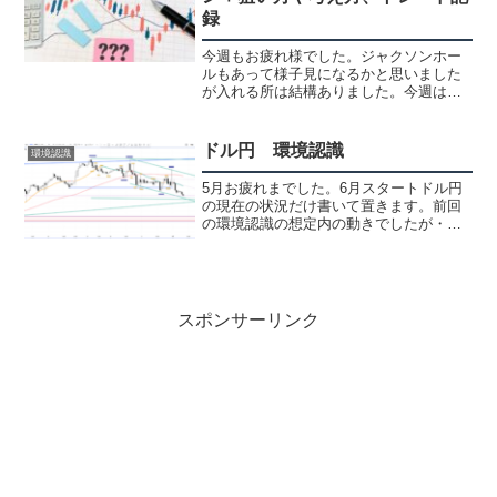
録
今週もお疲れ様でした。ジャクソンホー
ルもあって様子見になるかと思いました
が入れる所は結構ありました。今週は少
し考え方や狙い方なんかも少し書いて見
ました。ドル円、ユーロドル エントリ
ーライン振り返りドル円ユーロドル15分
ドル円 環境認識
環境認識
足ではこのライン抜けで...
5月お疲れまでした。6月スタートドル円
の現在の状況だけ書いて置きます。前回
の環境認識の想定内の動きでしたが・・
月足取り敢えず、月が替わったので月足
を出しておきます。高安切り上げの陽線
で終了しっかり20MAに掬われておりま
す。日足日足は節目の...
スポンサーリンク