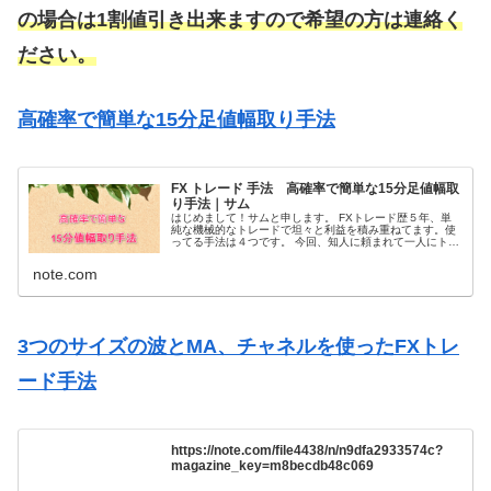
の場合は1割値引き出来ますので希望の方は連絡く
ださい。
高確率で簡単な15分足値幅取り手法
FX トレード 手法 高確率で簡単な15分足値幅取
り手法｜サム
はじめまして！サムと申します。 FXトレード歴５年、単
純な機械的なトレードで坦々と利益を積み重ねてます。使
ってる手法は４つです。 今回、知人に頼まれて一人にトレ
ードを教える事になって何を教えようかな！？と考えて1
番初めに覚えて勝てる様になっ...
note.com
3つのサイズの波とMA、チャネルを使ったFXトレ
ード手法
https://note.com/file4438/n/n9dfa2933574c?
magazine_key=m8becdb48c069