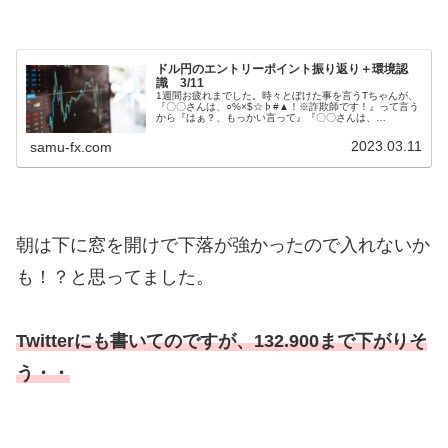
ドル円のエントリーポイント振り返り＋環境認
識 3/11
1週間お疲れまでした。時々とぼけた事を言うTちゃんが、
『〇〇さんは、○%×$☆♭#▲！※詐欺師です！』って言う
から『はぁ？、もっかい言って』『〇〇さんは、
○%×$☆♭#▲！※詐欺師です！』『もっかい言って！』
『臨床検査技師です！』『人を詐欺...
2023.03.11
samu-fx.com
朝は下に窓を開けで下落が強かったので入れないか
も！？と思ってました。
Twitterにも書いてのですが、132.900まで下がりそ
う・・