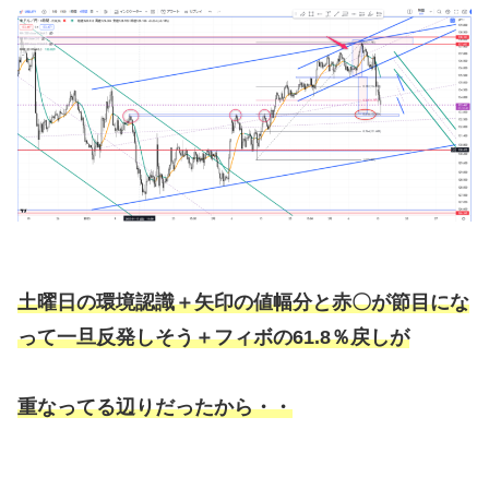
土曜日の環境認識＋矢印の値幅分と赤〇が節目にな
って一旦反発しそう＋フィボの61.8％戻しが
重なってる辺りだったから・・