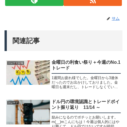
サム
関連記事
金曜日の利食い祭り＋今週のNo.1
トレード記録
トレード
1週間お疲れ様でした。金曜日から3連休
だったのでお出かけしておりました。金
曜日も週末だし、トレードしなくていい
かな！？と思って遊んで美味しい物食べ
たりしてました。お気に入りの串揚げ屋
さん15本の雑炊セット＋手羽先とだし巻
ドル円の環境認識とトレードポイ
トレード
き完全にやり過ぎてお...
ント振り返り 11/14 ～
励みになるのでポチッとお願いします。
m(__)mこんにちは！今週は個人的にはや
り難くて、ドル円ではないですが損切り