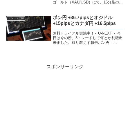
ゴールド（XAU/USD）にて、15分足の
200MA（移動平均線）を根拠にしたトレ
ードで+224.3pipsの利益を上げた事例を
詳しく解説します。 この記事を書いた
ポン円 +36.7pipsとオジドル
トレード記録
人...
+15pipsとカナダ円 +16.5pips
無料トライアル実施中！＜U-NEXT＞ 今
日は今の所、3トレードして何とか利確出
来ました。取り敢えず報告ポン円
+36.7pips1時間足1時間足は上値抵抗ライ
ンを上抜けて戻した所でした。そこまで
は分かってたのですが、ポン円は余りや
らないの...
スポンサーリンク