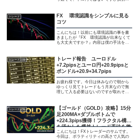
も2回ありました。取れる所を入れなかっ
たり。見送ってしまったりしたのがあっ
て上手く出来なかったですね。それでも
FX 環境認識をシンプルに見る
トレード
十分プラスにはな...
コツ
こんにちは！以前にも環境認識の事を書
きましたが『FX 環境認識が出来なくて
も大丈夫ですか？』内容は僕の手法を使
うのに環境認識が出来なくても大丈夫で
すか？と聞かれる事が多く、環境認識に
ついて考えてる事を書きました。その後
トレード報告 ユーロドル
トレード記録
も、手法の問い合わせで...
+7.2pipsとユーロ円+20.9pipsと
ポンドル+20.9+34.7pips
お疲れ様です。今日は休みなので朝から
ゆっくり見てトレードもう月末なので無
理して入る必要はないのですが取れそう
なのでポジりました。チャネルはこれを
見てトレードしてました。ユーロドル
+7.2pips1時間足1時間足で緑チャネル下
【ゴールド（GOLD）攻略】15分
トレード記録
抜け＋赤丸の押...
足200MA×ダブルボトムで
+224.3pips獲得！フラクタル構造
を活かした爆益トレード手法を徹
こんにちは！FXトレーダーのサムです。
底解説
今回は、ボラティリティの高さで人気の