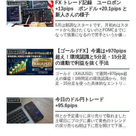
り高いです。ボラがあって難しいと感じ
FX トレード記録 ユーロポン
トレード記録
てるので慎重にやると言...
+13pips ポンドル +20.1pips と
新人さんの様子
5月は順調なスタートです。月初めはスタ
ートから負けたくないのとFOMCまでに
なって慎重になるので苦手というか嫌い
です。1日はユーロドル +9pips、ユロオ
ジ +40.8pips、ユーロポン +10.2pips、細
かいですが上手く取れました...
【ゴールドFX】今週は+970pips
トレード記録
超え！環境認識と5分足・15分足
の連動で利益を抜く手法
ゴールド（XAUUSD）で週間+970pips超
えの爆益！1時間足の環境認識から、5分
足・15分足を使った具体的なエントリー
根拠まで、コミュニティメンバーの実録
トレードを元に徹底解説します。値幅を
しっかり取りたいFXトレーダー必見の内
今日のドル円トレード
トレード
容です。
+95.6pips
何とか予定通りに戻り売りで取れました
土曜日にブログに書いて黄色のトレンド
の戻り売りね朝は下に窓を開けで下落が
強かったので入れないかも！？と思って
ました。Twitterにも書いてのですが、