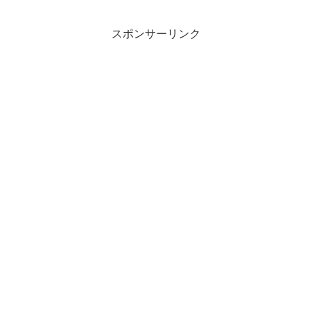
132.900まで下がりそう・・理由は土曜日
の環境認識...
スポンサーリンク