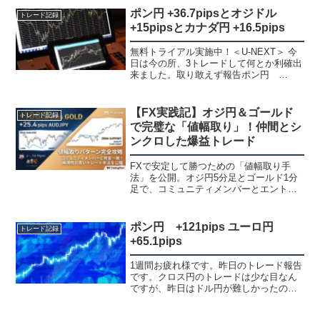
ポン円 +36.7pipsとオジドル
トレード記録
+15pipsとカナダ円 +16.5pips
無料トライアル実施中！＜U-NEXT＞ 今
日は今の所、3トレードして何とか利確出
来ました。取り敢えず報告ポン円
+36.7pips1時間足1時間足は上値抵抗ライ
ンを上抜けて戻した所でした。そこまで
は分かってたのですが、ポン円は余りや
【FX実践記】オジ円＆ゴールド
トレード記録
らないの...
で完璧な「値幅取り」！仲間とシ
ンクロした爆益トレード
FXで安定して勝つための「値幅取り手
法」を公開。オジ円5分足とゴールド1分
足で、コミュニティメンバーとエントリ
ーが完全に一致した爆益トレードを解説
します。20MAの使い方やWボトムの狙い
所など、再現性の高いチャートパターン
ポン円 +121pips ユーロ円
トレード記録
を画像付きで詳しく紹介。
+65.1pips
1週間お疲れ様です。昨日のトレード報告
です。クロス円のトレードは少な目なん
ですが、昨日はドル円が難しかったので
クロス円にしました。特にポン円はトレ
ード回数は少ないんですが、勝率はかな