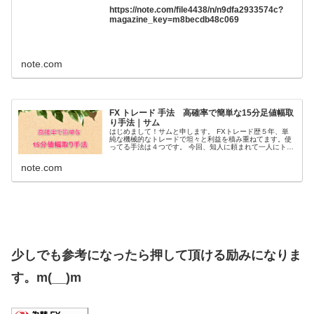
https://note.com/file4438/n/n9dfa2933574c?
magazine_key=m8becdb48c069
note.com
FX トレード 手法 高確率で簡単な15分足値幅取
り手法｜サム
はじめまして！サムと申します。 FXトレード歴５年、単
純な機械的なトレードで坦々と利益を積み重ねてます。使
ってる手法は４つです。 今回、知人に頼まれて一人にトレ
ードを教える事になって何を教えようかな！？と考えて1
番初めに覚えて勝てる様になっ...
note.com
少しでも参考になったら押して頂ける励みになりま
す。m(__)m