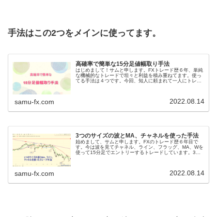
手法はこの2つをメインに使ってます。
高確率で簡単な15分足値幅取り手法
はじめまして！サムと申します。FXトレード歴６年、単純
な機械的なトレードで坦々と利益を積み重ねてます。使っ
てる手法は４つです。今回、知人に頼まれて一人にトレー
ドを教える事になって何を教えようかな！？と考えて1番
初めに覚えて勝てる様になった時...
2022.08.14
samu-fx.com
3つのサイズの波とMA、チャネルを使った手法
始めまして、サムと申します。FXのトレード歴６年目で
す。今は波を見てチャネル、ライン、フラッグ、MA、Wを
使って15分足でエントリーするトレードしています。3年
位は苦労しましたが今は安定して勝てる様になったので自
分のアウトプットの為に少し指...
2022.08.14
samu-fx.com