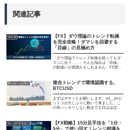
関連記事
【FX】ダウ理論のトレンド転換
初心者
を完全攻略！ダマシを回避する
「目線」の見極め方
「ダウ理論でトレンド転換を狙ってもダ
マシに合う……」そんな悩みは「目線」
の勘違いが原因かもしれません。FX歴９
年の筆者が、戻り高値・押し安値の正し
い見極め方や、複数サイズの波（複合
波）を捉えてダマシを回避するコツを図
複合トレンドで環境認識する。
勝ち組になる為に
解で分かりやすく解説します。
BTCUSD
まずはポチッとお願いします。m(__)mビ
ットコが久しぶりに動いて来ました。こ
の所ハッキリしない動きで土日はほぼ動
かなくなってたので余りトレードしてま
せんでしたが、動いて来ました。ビット
コはやってないよーって方も多いと思い
【FX戦略】15分足手法を「1分・
勝ち組になる為に
ますが、証拠金が凄...
5分」で使い回す！レンジ相場を