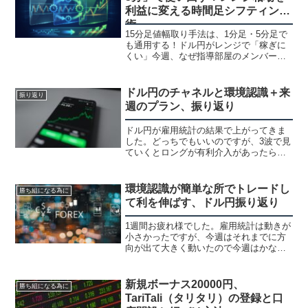
利益に変える時間足シフティング
術
15分足値幅取り手法は、1分足・5分足で
も通用する！ドル円がレンジで「稼ぎに
くい」今週、なぜ指導部屋のメンバーは
次々と利益を出せたのか？相場状況に合
わせて勝ちやすい時間足を選ぶ「シフテ
ィング戦略」と、実際のトレード事例を
ドル円のチャネルと環境認識＋来
振り返り
詳しく解説します。
週のプラン、振り返り
ドル円が雇用統計の結果で上がってきま
した。どっちでもいいのですが、3波で見
ていくとロングが有利介入があったら怖
いので買い難いのもあると思います。取
り敢えず、見てるチャネルを波を見てプ
ランだけ考えておきましたドル円チャネ
環境認識が簡単な所でトレードし
勝ち組になる為に
ル 週足 日足月足日足...
て利を伸ばす、ドル円振り返り
1週間お疲れ様でした。雇用統計は動きが
小さかったですが、今週はそれまでに方
向が出て大きく動いたので今週はかなり
勝てた方が多かったんじゃないでしょう
か？僕は忙しくて余り取れませんでした
💦パーフェクトオーダー今週はパーフェ
新規ボーナス20000円、
勝ち組になる為に
クトオーダーの通貨ペア...
TariTali（タリタリ）の登録と口