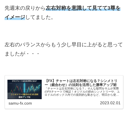
先週末の戻りから
左右対称を意識して見てて3尊を
イメージ
してました。
左右のバランスからもう少し早目に上がると思って
ましたが・・・
【FX】チャートは左右対称になる？シンメトリ
ー（鏡合わせ）の法則を活用した勝率アップ術
「チャートは左右対称になる？」そんな疑問をサムが実際
のFXチャートで検証！オジドルの斜めシンメトリーや、ユ
ロドルのボックス内での規則的な動きなど、明日から使え
るテクニカル分析のコツを画像付きで分かりやすく解説し
ます。相場のクセを掴んで、トレードを有利に進めましょ
2023.02.01
samu-fx.com
う。