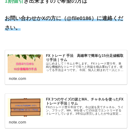
1割値引
き出来ますので希望の方は
お問い合わせかXの方に（@file0186）に連絡くだ
さい。
FX トレード 手法 高確率で簡単な15分足値幅取
り手法｜サム
はじめまして！サムと申します。 FXトレード歴５年、単
純な機械的なトレードで坦々と利益を積み重ねてます。使
ってる手法は４つです。 今回、知人に頼まれて一人にトレ
ードを教える事になって何を教えようかな！？と考えて1
番初めに覚えて勝てる様になっ...
note.com
FX 3つのサイズの波とMA、チャネルを使ったFX
トレード手法｜サム
FXのトレード歴６年目です。今は波を見てチャネル、ライ
ン、フラッグ、MA、Wを使って15分足でエントリーする
トレードしています。3年位は苦労しましたが今は安定し
て勝てる様になったので自分のアウトプットの為に少し指
導したりもしています。 今回...
note.com