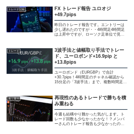
こっちの方がが見やすいですよね。今週
のドル円は棒上げでした。途中から下が
FX トレード報告 ユロオジ
トレード記録
るんじゃないか！？っ...
+49.7pips
昨日のトレード報告です。エントリーは
少し遅れたのですが・・4時間足4時間足
は上昇中ですが、ローソク足単位で見る
とネックを割って戻した所でした。1時間
足1時間足で見た方が分かり易いです。ネ
ックを割って戻した所がフィボで0.764で
3波手法と値幅取り手法でトレー
トレード
した。0.7...
ド、ユーロポンド+16.9pip と
+13.8pips
ユーロポンド（EURGBP）で合計
+30.7pips！4時間足のチャネル確認から
15分足の「3波手法」まで、複数時間足の
同期を使った鉄板トレードを詳しく解説
します。値幅取りの具体的なターゲット
設定や、フラッグを使ったエントリーの
再現性のあるトレードで勝ちを積
振り返り
タイミングを実例で公開。
み重ねる
今週も結構やり難かった気がします。ト
レード回数も少なかったかな！？メンバ
ーさんのトレード報告も少なかったので
みんなやり難かったんじゃないかと思い
ます。基本的に同じ手法を使ってるメン