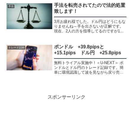
バーが集まっているので全く同じトレー
手法を転売されてたので法的処置
手法
ドになる事は珍しくないで...
致します！
3月お疲れ様でした。ドル円はどうにもな
りませんね～手を出さないが正解です。
現在、2人の方を指導してるのですが1人
の方から『手法が商材屋で売られてます
よ！両方とも・・・』と教えて頂きまし
た！そこを見ると・3つのサイズの波と
ポンドル +39.8pipsと
トレード記録
MA、ライン、チャネ...
+15.1pips ドル円 +25.8pips
無料トライアル実施中！＜U-NEXT＞ ポ
ンドルとドル円のトレード記録です。簡
単に環境認識して波を見ながら戻り売
り、押し目買いしてるだけです。波が分
かり易い通貨ペアを選ぶのか1番大事で
す。要するに難しいのやらないで分かり
易いのをやるだけです...
スポンサーリンク