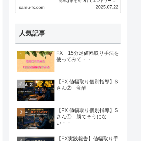
簡単な形を見つけてエントリー、
決済、利食いも明確でシンプルで
2025.07.22
samu-fx.com
機械的にトレード出来る再現性の
高い手法です。１分足～１時間足
でも使える手法です。忙しくてな
かなか見れない方は１分や５分足...
人気記事
FX 15分足値幅取り手法を
使ってみて・・
【FX 値幅取り個別指導】S
さん② 覚醒
【FX 値幅取り個別指導】S
さん① 勝てそうにな
い・・
【FX実践報告】値幅取り手