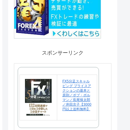
スポンサーリンク
FX5分足スキャル
ピング プライスア
クションの基本と
原則／ボブ・ボル
マン／長尾慎太郎
／井田京子【3000
円以上送料無料】