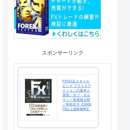
スポンサーリンク
FX5分足スキャル
ピング プライスア
クションの基本と
原則／ボブ・ボル
マン／長尾慎太郎
／井田京子【3000
円以上送料無料】