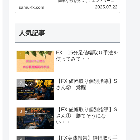
簡単な形を見つけてエントリー、
決済、利食いも明確でシンプルで
2025.07.22
samu-fx.com
機械的にトレード出来る再現性の
高い手法です。１分足～１時間足
でも使える手法です。忙しくてな
かなか見れない方は１分や５分足...
人気記事
FX 15分足値幅取り手法を
使ってみて・・
【FX 値幅取り個別指導】S
さん② 覚醒
【FX 値幅取り個別指導】S
さん① 勝てそうにな
い・・
【FX実践報告】値幅取り手