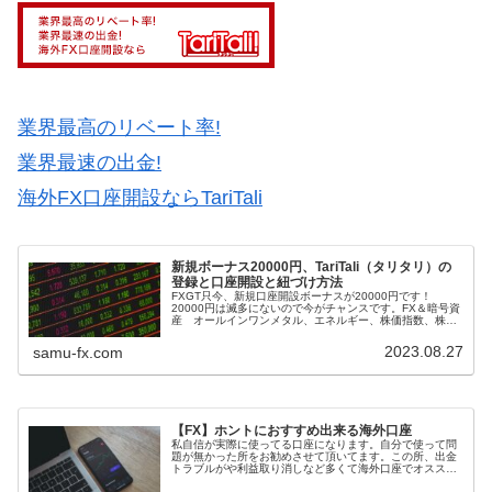
業界最高のリベート率!
業界最速の出金!
海外FX口座開設ならTariTali
新規ボーナス20000円、TariTali（タリタリ）の
登録と口座開設と紐づけ方法
FXGT只今、新規口座開設ボーナスが20000円です！
20000円は滅多にないので今がチャンスです。FX＆暗号資
産 オールインワンメタル、エネルギー、株価指数、株式
新規口座開設ボーナス 5000～20000円入金ボーナス、常
時ボーナスも充実...
2023.08.27
samu-fx.com
【FX】ホントにおすすめ出来る海外口座
私自信が実際に使ってる口座になります。自分で使って問
題が無かった所をお勧めさせて頂いてます。この所、出金
トラブルがや利益取り消しなど多くて海外口座でオススメ
出来るのは２社XMとFXGTだけ！ （追記あり）海外のFX