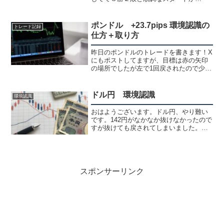
な！？と思ってます。雇用統計も終わ
り、来週から本格的に動いて来ると思い
ますが基本的にやる事は何も変わらなく
ポンドル +23.7pips 環境認識の
トレード記録
て、トレンドを追って３...
仕方＋取り方
昨日のポンドルのトレードを書きます！X
にもポストしてますが、目標は赤の矢印
の場所でしたが左で1回戻されたので少し
早めに決済しちゃいました。結局はピッ
タリ届いて終わりました（笑）ポンドド
ル環境認識の仕方＋取り方4時間足赤の上
ドル円 環境認識
環境認識
昇トレンド中でした...
おはようございます。ドル円、やり難い
です。142円がなかなか抜けなかったので
すが抜けても戻されてしまいました。日
足今週は青のチャネルを上抜けてからの
スタートでしたが、日曜に書いてたレジ
サポで綺麗に止められてから下落142円近
辺がかなり強かっ...
スポンサーリンク