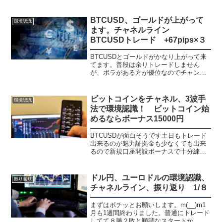
下落、その後は為替介入だと思われる売
りから大幅下落翌日も介入じゃないかと
言われています。まだ、介入だはっきり
BTCUSD、ゴールドが上がって
環境認識
決まってないみ...
ます。チャネルライン
BTCUSDトレード +67pips×３
BTCUSDとゴールドがかなり上がって来
てます。普段は余りトレードしません
が、ボラがある方が優位なのでチャンス
があれば触ります。前はボラがあって怖
いと思ってましたがlot抑えればいいだけ
です。【新規口座開設ボーナス】
ビットコインをチャネル、3波手
環境認識
FXGT:15000円...
法で環境認識！ ビットコイン始
めるならボーナス15000円
BTCUSDが面白そうです土日もトレード
出来るのが魅力証拠金も少なくても出来
るので新規口座開設ボーナスで十分練習
出来ると思います。海外口座は新規ボー
ナス以外も入金する度にボーナスがもら
えるので勝ててない方は損をかなり減ら
ドル円、ユーロドルの環境認識、
振り返り
せるので勝てるまでは...
チャネルライン、振り返り 1/８
まずはポチッとお願いします。m(__)m1
月も1週間終わりました。普通にトレード
してて８勝２敗と順調なスタートか