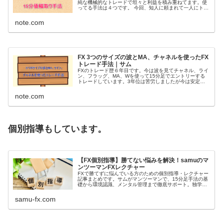
純な機械的なトレードで坦々と利益を積み重ねてます。使
ってる手法は４つです。 今回、知人に頼まれて一人にトレ
ードを教える事になって何を教えようかな！？と考えて1
番初めに覚えて勝てる様になっ...
note.com
FX 3つのサイズの波とMA、チャネルを使ったFX
トレード手法｜サム
FXのトレード歴６年目です。今は波を見てチャネル、ライ
ン、フラッグ、MA、Wを使って15分足でエントリーする
トレードしています。3年位は苦労しましたが今は安定し
て勝てる様になったので自分のアウトプットの為に少し指
導したりもしています。 今回...
note.com
個別指導もしています。
【FX個別指導】勝てない悩みを解決！samuのマ
ンツーマンFXレクチャー
FXで勝てずに悩んでいる方のための個別指導・レクチャー
記事まとめです。サムがマンツーマンで、15分足手法の基
礎から環境認識、メンタル管理まで徹底サポート。独学で
の限界を感じている方は、こちらで勝ち組へのヒントを見
つけてください。
samu-fx.com