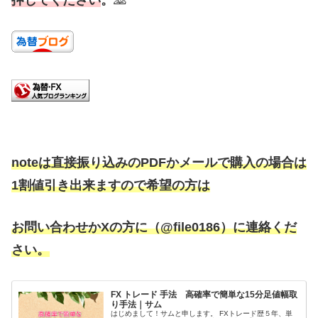
押してください
。
🙇
noteは直接振り込みのPDFかメールで購入の場合は
1割値引き出来ますので希望の方は
お問い合わせかXの方に（@file0186）に連絡くだ
さい。
FX トレード 手法 高確率で簡単な15分足値幅取
り手法｜サム
はじめまして！サムと申します。 FXトレード歴５年、単