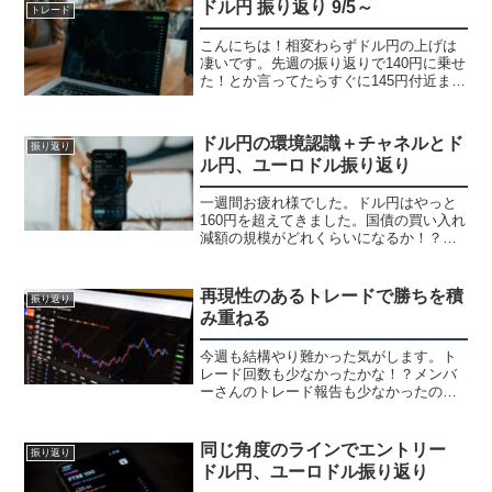
ドル円 振り返り 9/5～
トレード
こんにちは！相変わらずドル円の上げは
凄いです。先週の振り返りで140円に乗せ
た！とか言ってたらすぐに145円付近ま
で・・140円でニュース速報流れたので
145円も出るかな！？とかツイートしてた
ら手前で下がってしまいました。それで
ドル円の環境認識＋チャネルとド
振り返り
はドル円を振...
ル円、ユーロドル振り返り
一週間お疲れ様でした。ドル円はやっと
160円を超えてきました。国債の買い入れ
減額の規模がどれくらいになるか！？イ
ンパクトある数字にならないと大きな流
れは変わらないと気がします・・為替介
入も前回、イエレンさんに怒られたしや
再現性のあるトレードで勝ちを積
振り返り
っても時間稼ぎにしか...
み重ねる
今週も結構やり難かった気がします。ト
レード回数も少なかったかな！？メンバ
ーさんのトレード報告も少なかったので
みんなやり難かったんじゃないかと思い
ます。基本的に同じ手法を使ってるメン
バーが集まっているので全く同じトレー
同じ角度のラインでエントリー
振り返り
ドになる事は珍しくないで...
ドル円、ユーロドル振り返り