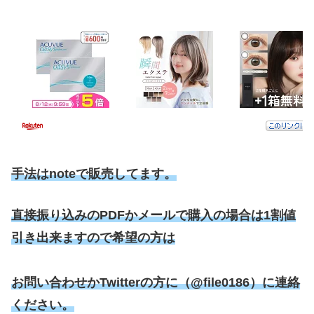
手法はnoteで販売してます。
直接振り込みのPDFかメールで購入の場合は1割値
引き出来ますので希望の方は
お問い合わせかTwitterの方に（@file0186）に連絡
ください。