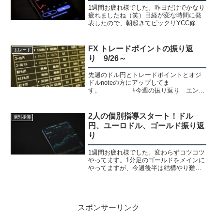
1週間お疲れ様でした。昨日だけでかなり
疲れましたね（笑）日経が変な時間に発
表したので、朝起きてビックリYCC修正
は0.25と予想してたのでショートを仕込
んでましたが+300pipsからの全戻し実質
利上げだと思うので全戻しには少し違和
FX トレードポイントの振り返
トレード
感ありま...
り 9/26～
先週のドル円とトレードポイントとオジ
ドルnoteの方にアップしてま
す。 ⇩今週の振り返り エント
リーポイント｜サム｜note手法はこの2つ
をメインに使ってます。3つのサイズの波
とMA、チャネルを使った手法高確率で簡
2人の個別指導スタート！ドル
個別指導
単な15分値幅取り...
円、ユーロドル、ゴールド振り返
り
1週間お疲れ様でした。変わらずコツコツ
やってます。1分足のゴールドをメインに
やってますが、今週後半は結構やり難か
ったです。もう、日中も殆どノートレで
帰ってチャンスがあればやってる感じで
すが1分で6通貨ペア見てるので夜だけで
もチャンスは普通に...
スポンサーリンク