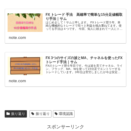
FX トレード 手法 高確率で簡単な15分足値幅取
り手法｜サム
はじめまして！サムと申します。 FXトレード歴５年、単
純な機械的なトレードで坦々と利益を積み重ねてます。使
ってる手法は４つです。 今回、知人に頼まれて一人にトレ
ードを教える事になって何を教えようかな！？と考えて1
番初めに覚えて勝てる様になっ...
note.com
FX 3つのサイズの波とMA、チャネルを使ったFX
トレード手法｜サム
FXのトレード歴６年目です。今は波を見てチャネル、ライ
ン、フラッグ、MA、Wを使って15分足でエントリーする
トレードしています。3年位は苦労しましたが今は安定し
て勝てる様になったので自分のアウトプットの為に少し指
導したりもしています。 今回...
note.com
振り返り
振り返り
環境認識
スポンサーリンク