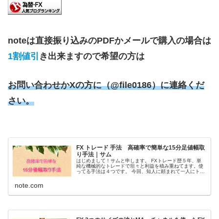
noteは直接振り込みのPDFかメールで購入の場合は
1割値引
き出来ますので希望の方は
お問い合わせかXの方に（@file0186）に連絡くだ
さい。
FX トレード 手法 高確率で簡単な15分足値幅取
り手法｜サム
はじめまして！サムと申します。 FXトレード歴５年、単
純な機械的なトレードで坦々と利益を積み重ねてます。使
ってる手法は４つです。 今回、知人に頼まれて一人にトレ
ードを教える事になって何を教えようかな！？と考えて1
番初めに覚えて勝てる様になっ...
note.com