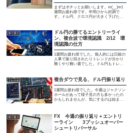
まずはポチッとお願いします。m(__)m1
週間お疲れ様です。年明けから好調で
す。ドル円、クロス円が大きく下げたの
で爆益になった方も多いのではないかと
思いますが、僕は余り長く持たないので
大きくは取れてないですがかなりの勝率
ドル円の勝てるエントリーライ
振り返り
になってると思います...
ン、複合波で環境認識 2/12 環
境認識の仕方
1週間お疲れ様でした。個人的には日銀の
人事で振り回されたりトレンドが分かり
難くやり難い週でした。ドル円もトレン
ドの向きがぶつかり合ってたので余計で
したね。【無料】現役プロトレーダーが
総合監修したFX投資E-BOOK図解オール
複合ダウで見る、ドル円振り返り
トレード
カラー128P ...
1週間お疲れ様でした。今週はジャクソン
ホールがあって様子見の方も多かったの
かもしれませんが、気にするのは始まっ
てからで普通にやり易い通貨を選んで気
にせずトレードをしてました。今回は分
かり易く、ダウを複合で見る３波手法と
FX 今週の振り返り＋エントリ
振り返り
15分値幅取り手法と分...
ーライン 3プッシュオーバー
シュートリバーサル