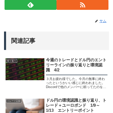
サム
関連記事
今週のトレードとドル円のエント
振り返り
リーラインの振り返りと環境認
識 4/2
３月お疲れ様でした。今月の無事に終わ
ったというかいい感じに終われました。
Discordで他のメンバーに頼ってたのを辞
めたので、自力で真剣モードで出来まし
た。今週のトレード他にも微益、微損撤
退とかあります。ドル円のエントリーラ
ドル円の環境認識と振り返り、ト
トレード記録
イン振り返り少し...
レード＋ユーロポンド 1/9～
1/13 エントリーポイント