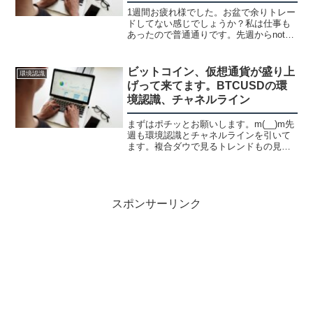
1週間お疲れ様でした。お盆で余りトレー
ドしてない感じでしょうか？私は仕事も
あったので普通通りです。先週からnote
の問い合わせがかなり多かったです。お
盆休みで、普段ブログ見ない人の目に止
まったのか！？と思ってましたが特別、
ビットコイン、仮想通貨が盛り上
環境認識
訪問者が増えてるわ...
げって来てます。BTCUSDの環
境認識、チャネルライン
まずはポチッとお願いします。m(__)m先
週も環境認識とチャネルラインを引いて
ます。複合ダウで見るトレンドもの見方
も説明してるのでそちらから見て頂いた
方が良いと思います。週足赤ラインの戻
り高値を上抜けて来ました。日足日足の
チャネルラインは先...
スポンサーリンク