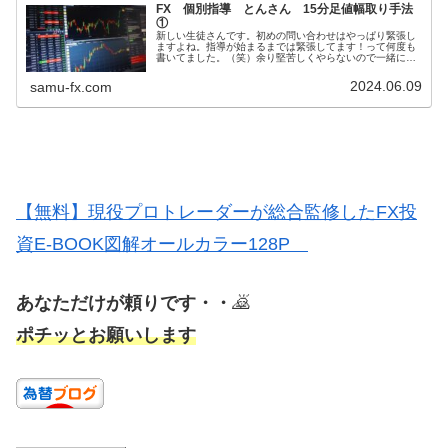
FX 個別指導 とんさん 15分足値幅取り手法
①
新しい生徒さんです。初めの問い合わせはやっぱり緊張し
ますよね。指導が始まるまでは緊張してます！って何度も
書いてました。（笑）余り堅苦しくやらないので一緒に頑
張りましょう！と皆さんに言ってます。問い合わせ行き成
り長文の問い合わせ！最後の感想も...
2024.06.09
samu-fx.com
【無料】現役プロトレーダーが総合監修したFX投
資E-BOOK図解オールカラー128P
あなただけが頼りです・・
🙇
ポチッとお願いします