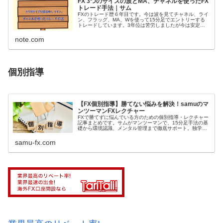
FX 3つのサイズの波とMA、チャネルを使ったFX
トレード手法｜サム
FXのトレード歴６年目です。今は波を見てチャネル、ライ
ン、フラッグ、MA、Wを使って15分足でエントリーする
トレードしています。3年位は苦労しましたが今は安定し
て勝てる様になったので自分のアウトプットの為に少し指
導したりもしています。 今回...
note.com
個別指導
【FX個別指導】勝てない悩みを解決！samuのマ
ンツーマンFXレクチャー
FXで勝てずに悩んでいる方のための個別指導・レクチャー
記事まとめです。サムがマンツーマンで、15分足手法の基
礎から環境認識、メンタル管理まで徹底サポート。独学で
の限界を感じている方は、こちらで勝ち組へのヒントを見
つけてください。
samu-fx.com