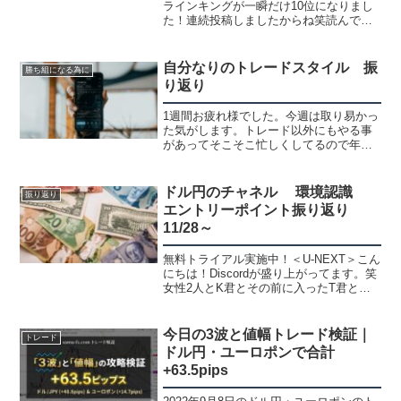
ラインキングが一瞬だけ10位になりまし
た！連続投稿しましたからね笑読んで頂
き有難うございます。m(__)mただ、応援
バナーを押して貰えないのでIN順だと67
位とかです・・今週のトレード結果はか
自分なりのトレードスタイル 振
勝ち組になる為に
なり順調で...
り返り
1週間お疲れ様でした。今週は取り易かっ
た気がします。トレード以外にもやる事
があってそこそこ忙しくしてるので年末
も早目に終わりにするかもしません。た
だ、支払いがあってお金も無くなるので
稼がないとダメです。自分なりのトレー
ドル円のチャネル 環境認識
振り返り
ドスタイルトレードは勝...
エントリーポイント振り返り
11/28～
無料トライアル実施中！＜U-NEXT＞こん
にちは！Discordが盛り上がってます。笑
女性2人とK君とその前に入ったT君と僕
の５人ですが、皆、形になって狙えそう
なのを報告したりトレード結果を報告し
たり・・・K君が５勝2敗（2敗も勝てて
今日の3波と値幅トレード検証｜
トレード
るトレ...
ドル円・ユーロポンで合計
+63.5pips