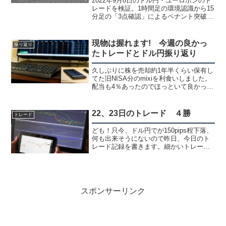
2022年9月8日のドル円・ユーロポンのト
レードを検証。1時間足の環境認識から15
分足の「3点確認」によるペナント突破・
3波の起点攻略を詳しく解説します。合計
+63.5pipsを獲得した値幅取り手法の根拠
を、実際のチャート画像で公開中！
現物は握れます! 今週の良かっ
振り返り
たトレードとドル円振り返り
久しぶりに株を売却約1年半くらい保有し
てた旧NISA分のmixiを利食いしました。
配当も4％あったのでほっといて良かった
んですが上がったので・・株はスイング
から長期トレードです。昔、モンストの
発表前から仕込んでかなり買い増しして
22、23日のトレード ４勝
トレード
握って今まで...
ども！只今、ドル円でが150pips程下落、
何も出来そうにないので昨日、今日のト
レード記録を書きます。細かいトレード
になりましたが、確率が高い所をサクッ
と取った感じです。ユロオジ +34pips余
り細かくは書きません。（笑）15分足青
の下降...
スポンサーリンク