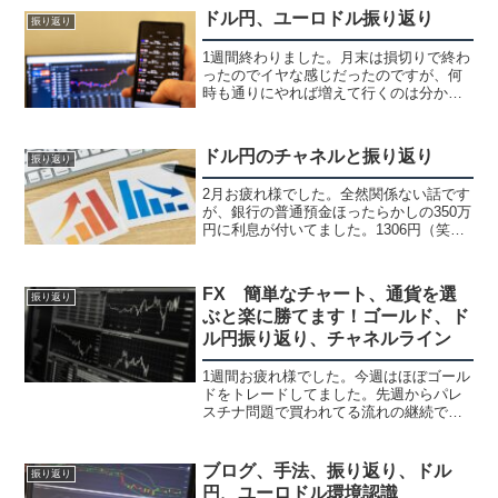
す。笑見てるポイントが違ってたり、感
ドル円、ユーロドル振り返り
振り返り
覚的なも...
1週間終わりました。月末は損切りで終わ
ったのでイヤな感じだったのですが、何
時も通りにやれば増えて行くのは分かっ
てるのでコツコツやるだけです。株屋だ
ったので株の時々やるのですが、株はス
イングから長期でしっかり握ってます。
ドル円のチャネルと振り返り
振り返り
FXは握れないのに株は...
2月お疲れ様でした。全然関係ない話です
が、銀行の普通預金ほったらかしの350万
円に利息が付いてました。1306円（笑）
これでも多いと思って、金利（0.1％）を
実感昔、証券会社にいた時に勧めてた中
期国債ファンドって2.5%位はあったよぁ
FX 簡単なチャート、通貨を選
振り返り
～とか...
ぶと楽に勝てます！ゴールド、ド
ル円振り返り、チャネルライン
1週間お疲れ様でした。今週はほぼゴール
ドをトレードしてました。先週からパレ
スチナ問題で買われてる流れの継続で上
昇中買ってればいいだけでした。ずっと
持ってれば爆益でしたが、スキャでチョ
コチョコ値幅取りですｗ1分のスキャの練
ブログ、手法、振り返り、ドル
振り返り
習中なのでlotも入...
円、ユーロドル環境認識