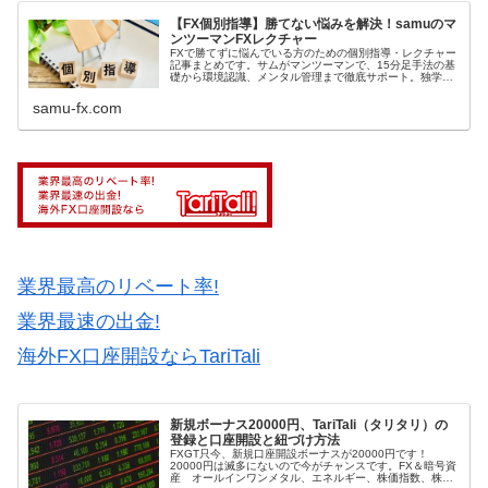
【FX個別指導】勝てない悩みを解決！samuのマ
ンツーマンFXレクチャー
FXで勝てずに悩んでいる方のための個別指導・レクチャー
記事まとめです。サムがマンツーマンで、15分足手法の基
礎から環境認識、メンタル管理まで徹底サポート。独学で
の限界を感じている方は、こちらで勝ち組へのヒントを見
つけてください。
samu-fx.com
業界最高のリベート率!
業界最速の出金!
海外FX口座開設ならTariTali
新規ボーナス20000円、TariTali（タリタリ）の
登録と口座開設と紐づけ方法
FXGT只今、新規口座開設ボーナスが20000円です！
20000円は滅多にないので今がチャンスです。FX＆暗号資
産 オールインワンメタル、エネルギー、株価指数、株式