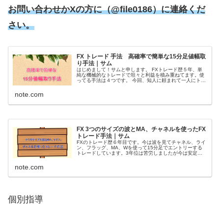
お問い合わせかXの方に（@file0186）に連絡くだ
さい。
FX トレード 手法 高確率で簡単な15分足値幅取
り手法｜サム
はじめまして！サムと申します。 FXトレード歴５年、単
純な機械的なトレードで坦々と利益を積み重ねてます。使
ってる手法は４つです。 今回、知人に頼まれて一人にトレ
ードを教える事になって何を教えようかな！？と考えて1
番初めに覚えて勝てる様になっ...
note.com
FX 3つのサイズの波とMA、チャネルを使ったFX
トレード手法｜サム
FXのトレード歴６年目です。今は波を見てチャネル、ライ
ン、フラッグ、MA、Wを使って15分足でエントリーする
トレードしています。3年位は苦労しましたが今は安定し
て勝てる様になったので自分のアウトプットの為に少し指
導したりもしています。 今回...
note.com
個別指導