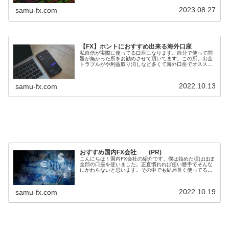
新規口座開設ボーナス 5000～20000円入金ボーナス、常
時ボーナスも充実...
2023.08.27
samu-fx.com
【FX】ホントにおすすめ出来る海外口座
私自信が実際に使ってる口座になります。自分で使って問
題が無かった所をお勧めさせて頂いてます。この所、出金
トラブルがや利益取り消しなど多くて海外口座でオススメ
出来るのは２社XMとFXGTだけ！ （追記あり）海外のFX
口座を作る時にはキャッシュ...
2022.10.13
samu-fx.com
おすすめ国内FX会社 (PR)
こんにちは！国内FX会社の紹介です。僕は始めた頃はほぼ
全部の口座を使いました。正直慣れれば使い勝手でそんな
にかわらないと思います。その中でも結局長く使ってる会
社とオススメの会社を紹介します。DMM FX最大50万円の
キャッシュバック ！！*...
2022.10.19
samu-fx.com