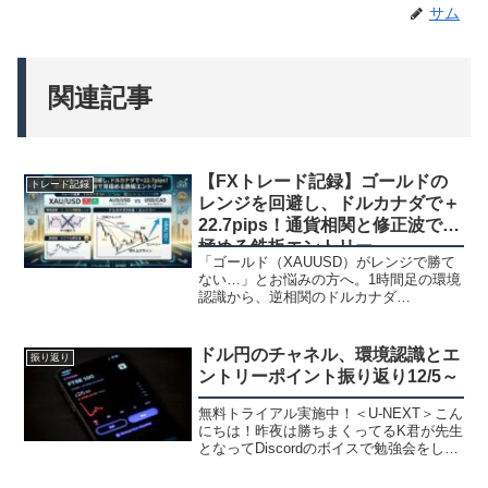
サム
関連記事
【FXトレード記録】ゴールドの
トレード記録
レンジを回避し、ドルカナダで＋
22.7pips！通貨相関と修正波で見
極める鉄板エントリー
「ゴールド（XAUUSD）がレンジで勝て
ない…」とお悩みの方へ。1時間足の環境
認識から、逆相関のドルカナダ
（USDCAD）へ切り替えて＋22.7pipsを
獲得したリアルトレードを公開。15分
足・5分足のMA反発と切り上げライン抜
ドル円のチャネル、環境認識とエ
振り返り
けを使った、シンプルかつ高勝率なエン
ントリーポイント振り返り12/5～
トリー根拠を画像付きで詳しく解説しま
す。
無料トライアル実施中！＜U-NEXT＞こん
にちは！昨夜は勝ちまくってるK君が先生
となってDiscordのボイスで勉強会をしま
した。勝ちまくってるので全員参加の人
気、入院してるT君はイヤホンで参加で