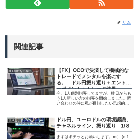
サム
関連記事
【FX】OCOで決済して機械的な
勝ち組になる為に
トレードでメンタルを楽にす
る。 ドル円振り返り＋エントリ
ーポイント＋トレード結果
今、1人個別指導してますが、昨日からも
う1人新しい方の指導を開始しました。問
い合わせの時に私が目指したい思想的な
トレードをしてらっしゃるなと何時も思
ってると・・それはOCOで機械的なトレ
ードをしてる事でした。OCOで決済、機
ドル円、ユーロドルの環境認識、
振り返り
械的トレード決済...
チャネルライン、振り返り 1/８
まずはポチッとお願いします。m(__)m1