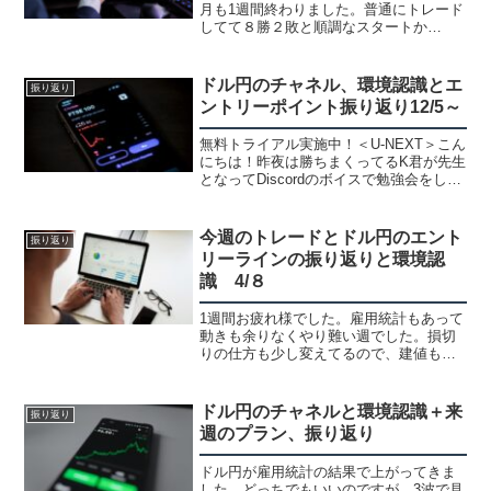
月も1週間終わりました。普通にトレード
してて８勝２敗と順調なスタートか
な！？と思ってます。雇用統計も終わ
り、来週から本格的に動いて来ると思い
ますが基本的にやる事は何も変わらなく
ドル円のチャネル、環境認識とエ
振り返り
て、トレンドを追って３...
ントリーポイント振り返り12/5～
無料トライアル実施中！＜U-NEXT＞こん
にちは！昨夜は勝ちまくってるK君が先生
となってDiscordのボイスで勉強会をしま
した。勝ちまくってるので全員参加の人
気、入院してるT君はイヤホンで参加で
す。笑見てるポイントが違ってたり、感
今週のトレードとドル円のエント
振り返り
覚的なも...
リーラインの振り返りと環境認
識 4/８
1週間お疲れ様でした。雇用統計もあって
動きも余りなくやり難い週でした。損切
りの仕方も少し変えてるので、建値も多
くかなり細かいトレードになりました。
今週のトレード全部じゃないですが、ツ
イートした分です。ドル円のエントリー
ドル円のチャネルと環境認識＋来
振り返り
ライン振り返り後半は振...
週のプラン、振り返り
ドル円が雇用統計の結果で上がってきま
した。どっちでもいいのですが、3波で見