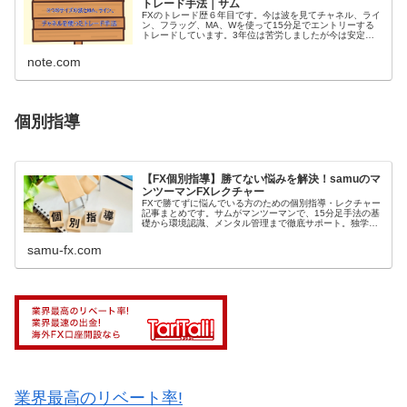
トレード手法｜サム
FXのトレード歴６年目です。今は波を見てチャネル、ライ
ン、フラッグ、MA、Wを使って15分足でエントリーする
トレードしています。3年位は苦労しましたが今は安定し
て勝てる様になったので自分のアウトプットの為に少し指
導したりもしています。 今回...
note.com
個別指導
【FX個別指導】勝てない悩みを解決！samuのマ
ンツーマンFXレクチャー
FXで勝てずに悩んでいる方のための個別指導・レクチャー
記事まとめです。サムがマンツーマンで、15分足手法の基
礎から環境認識、メンタル管理まで徹底サポート。独学で
の限界を感じている方は、こちらで勝ち組へのヒントを見
つけてください。
samu-fx.com
業界最高のリベート率!