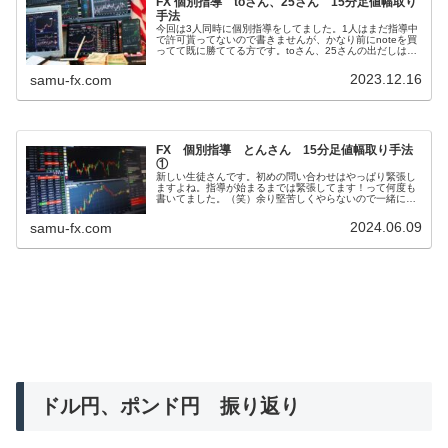
FX 個別指導 toさん、25さん 15分足値幅取り
手法
今回は3人同時に個別指導をしてました。1人はまだ指導中
で許可貰ってないので書きませんが、かなり前にnoteを買
ってて既に勝ててる方です。toさん、25さんの出だしはコ
チラ⇩スタートは2人共順調ですんなり行くのかと思ったの
ですが・・・toさん...
2023.12.16
samu-fx.com
FX 個別指導 とんさん 15分足値幅取り手法
①
新しい生徒さんです。初めの問い合わせはやっぱり緊張し
ますよね。指導が始まるまでは緊張してます！って何度も
書いてました。（笑）余り堅苦しくやらないので一緒に頑
張りましょう！と皆さんに言ってます。問い合わせ行き成
り長文の問い合わせ！最後の感想も...
2024.06.09
samu-fx.com
ドル円、ポンド円 振り返り