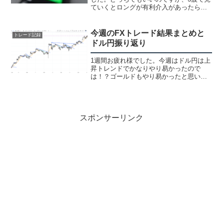
ていくとロングが有利介入があったら怖
いので買い難いのもあると思います。取
り敢えず、見てるチャネルを波を見てプ
ランだけ考えておきましたドル円チャネ
今週のFXトレード結果まとめと
トレード記録
ル 週足 日足月足日足...
ドル円振り返り
1週間お疲れ様でした。今週はドル円は上
昇トレンドでかなりやり易かったので
は！？ゴールドもやり易かったと思いま
す。ドル円の振り返りをやって見ても入
れる所は多かったです。この所、15分足
だと入れる所が少なく5分足の方が取り易
かったのですが、今週...
スポンサーリンク