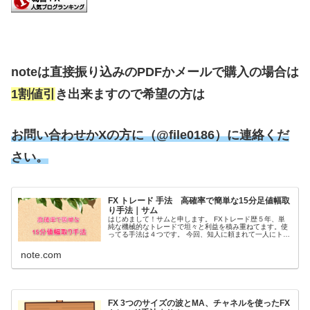
noteは直接振り込みのPDFかメールで購入の場合は
1割値引
き出来ますので希望の方は
お問い合わせかXの方に（@file0186）に連絡くだ
さい。
FX トレード 手法 高確率で簡単な15分足値幅取
り手法｜サム
はじめまして！サムと申します。 FXトレード歴５年、単
純な機械的なトレードで坦々と利益を積み重ねてます。使
ってる手法は４つです。 今回、知人に頼まれて一人にトレ
ードを教える事になって何を教えようかな！？と考えて1
番初めに覚えて勝てる様になっ...
note.com
FX 3つのサイズの波とMA、チャネルを使ったFX