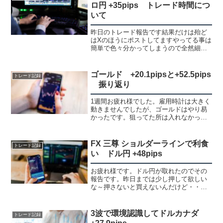
かなり高いです。決済...
ロ円 +35pips トレード時間につ
いて
昨日のトレード報告です結果だけは殆ど
はXのほうにポストしてますやってる事は
簡単で色々分かってしまうので全然細か
く書けないのですが・・ゴールド +49＋
55+26pipsゴールド 5分足全てスキャル
ピングです基本的に握れないので取れる
ゴールド +20.1pipsと+52.5pips
トレード記録
所をサク...
振り返り
1週間お疲れ様でした。雇用時計は大きく
動きませんでしたが、ゴールドはやり易
かったです。狙ってた所は入れなかった
りしていますが、日中はほぼやってなく
て夜、取れる所だけをトレードしてるの
でその辺は気にしてません。細かいトレ
FX 三尊 ショルダーラインで利食
トレード記録
ードも多く入ったので今...
い ドル円 +48pips
お疲れ様です。ドル円が取れたのでその
報告です。昨日までは少し押して欲しい
な～押さないと買えないんだけど・・と
思ってましたが余り押さない感じなの
で、下がらないの？と・・日曜時点の環
境認識本日の状況とエントリー赤波は上
3波で環境認識してドルカナダ
トレード記録
昇トレンド中（左が無いので...