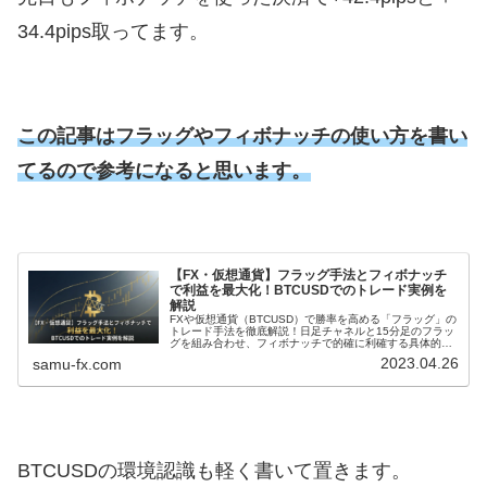
34.4pips取ってます。
この記事はフラッグやフィボナッチの使い方を書い
てるので参考になると思います。
【FX・仮想通貨】フラッグ手法とフィボナッチ
で利益を最大化！BTCUSDでのトレード実例を
解説
FXや仮想通貨（BTCUSD）で勝率を高める「フラッグ」の
トレード手法を徹底解説！日足チャネルと15分足のフラッ
グを組み合わせ、フィボナッチで的確に利確する具体的な
流れを実例公開（+76.8pips）します。初心者でも再現し
2023.04.26
samu-fx.com
やすい値幅取りのコツを掴みましょう。
BTCUSDの環境認識も軽く書いて置きます。