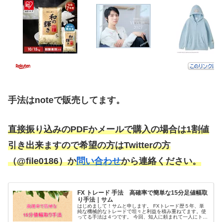
手法はnoteで販売してます。
直接振り込みのPDFかメールで購入の場合は1割値
引き出来ますので希望の方は
Twitterの方
（@file0186）
か
問い合わせ
から連絡ください。
FX トレード 手法 高確率で簡単な15分足値幅取
り手法｜サム
はじめまして！サムと申します。 FXトレード歴５年、単
純な機械的なトレードで坦々と利益を積み重ねてます。使
ってる手法は４つです。 今回、知人に頼まれて一人にトレ