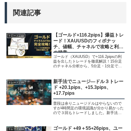
関連記事
【ゴールド+116.2pips】爆益トレ
トレード記録
ード！XAUUSDのフィボナッ
チ、値幅、チャネルで攻略と利確
の極意
ゴールド（XAUUSD）で+116.2pipsの利
益を出したトレードを徹底解説！15分足
のチャネル分析から、5分足・1分足での
具体的なエントリー根拠まで、実際のチ
ャート画像付きで公開します。年末相場
の攻略法や利確の極意を学びたい方は必
新手法でニュージ―ドル３トレー
トレード記録
見です。
ド +20.1pips、+15.3pips、
+17.7pips
普段は余りニュージドルはやらないので
すが4時間足の環境認識が分かり易かった
ので３回もトレードしました。新手法と
言っても今までと同じ15分足でのトレー
ド手法でエントリー精度が上がって、も
っと悩まないでエントリー出来て勝率も
ゴールド +49＋55+26pips、ユー
トレード記録