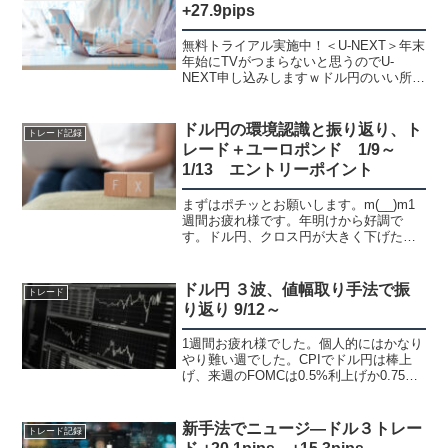
+27.9pips
無料トライアル実施中！＜U-NEXT＞年末
年始にTVがつまらないと思うのでU-
NEXT申し込みしますｗドル円のいい所を
上手く入れなかったのですが、ドルカナ
ダで僕的には鉄板の形になったのでエン
トリー３つの波のサイズの手法！K君が
ドル円の環境認識と振り返り、ト
トレード記録
15分値幅を完...
レード＋ユーロポンド 1/9～
1/13 エントリーポイント
まずはポチッとお願いします。m(__)m1
週間お疲れ様です。年明けから好調で
す。ドル円、クロス円が大きく下げたの
で爆益になった方も多いのではないかと
思いますが、僕は余り長く持たないので
大きくは取れてないですがかなりの勝率
ドル円 ３波、値幅取り手法で振
トレード
になってると思います...
り返り 9/12～
1週間お疲れ様でした。個人的にはかなり
やり難い週でした。CPIでドル円は棒上
げ、来週のFOMCは0.5%利上げか0.75%
か！？と予想されてたのが0.75%確定で
1%もあるんじゃね！？って感じになって
るみたいです。FOMCまでは不安定な相
新手法でニュージ―ドル３トレー
トレード記録
場...