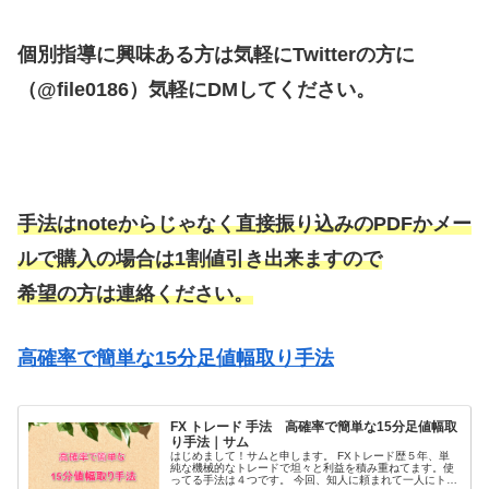
個別指導に興味ある方は気軽にTwitterの方に
（@file0186）気軽にDMしてください。
手法はnoteからじゃなく直接振り込みのPDFかメー
ルで購入の場合は1割値引き出来ますので
希望の方は連絡ください。
高確率で簡単な15分足値幅取り手法
FX トレード 手法 高確率で簡単な15分足値幅取
り手法｜サム
はじめまして！サムと申します。 FXトレード歴５年、単
純な機械的なトレードで坦々と利益を積み重ねてます。使
ってる手法は４つです。 今回、知人に頼まれて一人にトレ