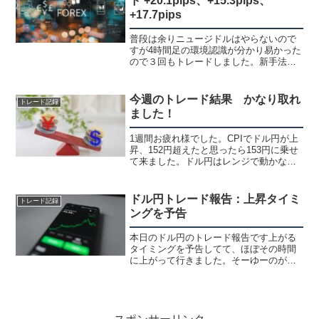
ド +20.1pips、+15.3pips、
+17.7pips
普段は余りニュージドルはやらないので
すが4時間足の環境認識が分かり易かった
ので３回もトレードしました。新手法と
言っても今までと同じ15分足でのトレー
ド手法でエントリー精度が上がって、も
っと悩まないでエントリー出来て勝率も
今週のトレード結果 かなり取れ
トレード記録
かなり高いです。決済...
ました！
1週間お疲れ様でした。CPIでドル円が上
昇、152円超えたと思ったら153円に乗せ
て来ました。ドル円はレンジで動かなか
ったので全く用がないと思ったのですが
少しやってます。ほぼゴールドの1分足ト
レードです。ボラがあったので助かりま
ドル円トレード報告：上昇タイミ
トレード記録
した。最近は...
ングを予告
本日のドル円のトレード報告です上がる
タイミングを予告してて、ほぼその時間
に上がって行きました。そーゆーのが分
かる時もあるんです上手く当たって勝っ
たので書いておきます（笑）その前に環
境認識も・・ドル円 環境認識1時間足
のチャネル朝にXにポス...