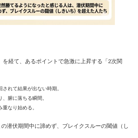
）を経て、あるポイントで急激に上昇する「2次関
回されて結果が出ない時期。
り、腑に落ちる瞬間。
み重なり始める。
この潜伏期間中に諦めず、ブレイクスルーの閾値（し