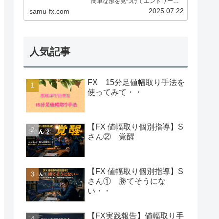
簡単な形を見つけてエントリー、
決済、利食いも明確でシンプルで
2025.07.22
samu-fx.com
機械的にトレード出来る再現性の
高い手法です。１分足～１時間足
でも使える手法です。忙しくてな
かなか見れない方は１分や５分足...
人気記事
FX 15分足値幅取り手法を
使ってみて・・
【FX 値幅取り個別指導】S
さん② 覚醒
【FX 値幅取り個別指導】S
さん① 勝てそうにな
い・・
【FX実践報告】値幅取り手