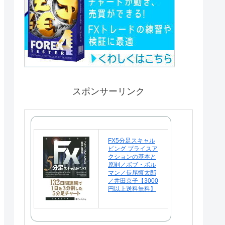
スポンサーリンク
FX5分足スキャル
ピング プライスア
クションの基本と
原則／ボブ・ボル
マン／長尾慎太郎
／井田京子【3000
円以上送料無料】