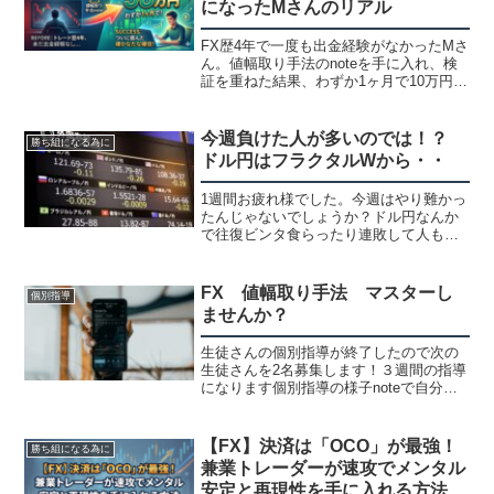
になったMさんのリアル
FX歴4年で一度も出金経験がなかったMさ
ん。値幅取り手法のnoteを手に入れ、検
証を重ねた結果、わずか1ヶ月で10万円を
58万円に増やした驚きの実績を公開しま
す。「自力での解釈が正しいか確認した
い」と次のステップへ進むMさんの姿か
今週負けた人が多いのでは！？
勝ち組になる為に
ら、勝ち組トレーダーへの最短ルートを
ドル円はフラクタルWから・・
紐解きます。
1週間お疲れ様でした。今週はやり難かっ
たんじゃないでしょうか？ドル円なんか
で往復ビンタ食らったり連敗して人も多
いのでは！？やり難い事に早目に気が付
いて様子見してる人もいると思います。
監視通貨やトレード方法や時間足で気に
FX 値幅取り手法 マスターし
個別指導
ならない方もいると思い...
ませんか？
生徒さんの個別指導が終了したので次の
生徒さんを2名募集します！３週間の指導
になります個別指導の様子noteで自分で
勉強する方法もあります。noteは直接振
り込みのPDFかメールで購入の場合は1割
値引き出来ます値幅取り手法を使ってる
【FX】決済は「OCO」が最強！
勝ち組になる為に
メンバーが...
兼業トレーダーが速攻でメンタル
安定と再現性を手に入れる方法