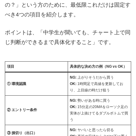
の？」という方のために、最低限これだけは固定す
べき4つの項目を紹介します。
ポイントは、「中学生が聞いても、チャート上で同
じ判断ができるまで具体化すること」です。
項目
具体的な決め方の例（NG vs OK）
NG:
上がりそうだから買う
① 環境認識
OK:
1時間足で高値を更新してお
り、上目線の時だけ狙う
NG:
勢いがある時に買う
OK:
15分足の20MAをローソク足の
② エントリー条件
実体が上抜けてるダブルボトムで買
う
NG:
ヤバいと思ったら切る
③ 損切り（出口）