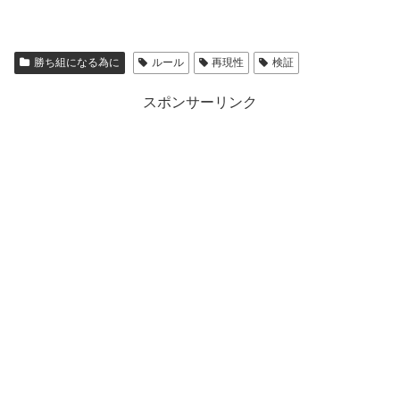
勝ち組になる為に
ルール
再現性
検証
スポンサーリンク