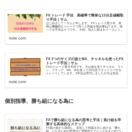
FX トレード 手法 高確率で簡単な15分足値幅取
り手法｜サム
はじめまして！サムと申します。 FXトレード歴５年、単
純な機械的なトレードで坦々と利益を積み重ねてます。使
ってる手法は４つです。 今回、知人に頼まれて一人にトレ
ードを教える事になって何を教えようかな！？と考えて1
番初めに覚えて勝てる様になっ...
note.com
FX 3つのサイズの波とMA、チャネルを使ったFX
トレード手法｜サム
FXのトレード歴６年目です。今は波を見てチャネル、ライ
ン、フラッグ、MA、Wを使って15分足でエントリーする
トレードしています。3年位は苦労しましたが今は安定し
て勝てる様になったので自分のアウトプットの為に少し指
導したりもしています。 今回...
note.com
個別指導、勝ち組になる為に
FXで勝ち組になる為の思考と手法｜負け組を卒
業する具体的なステップ
FX負け組から脱却し、安定して利益を出し続ける「勝ち
組」になるための思考法と実践的テクニックをまとめてい