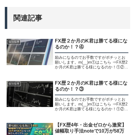
関連記事
FX歴２か月のK君は勝てる様にな
個別指導
るのか！？④
励みになるのでお手数ですがポチッとお
願いします。m(__)m①はこちら ⇒FX歴2
か月のK君は勝てる様になるのか！①②は
こちら ⇒FX歴2か月のK君は勝てる様に
なるのか！②③はこちら ⇒FX歴2か月の
K君は勝てる様になるのか！③テスターだ
FX歴２か月のK君は勝てる様にな
個別指導
け...
るのか！？③
励みになるのでお手数ですがポチッとお
願いします。m(__)m①はこちら ⇒FX歴2
か月のK君は勝てる様になるのか！①②は
こちら ⇒FX歴2か月のK君は勝てる様に
なるのか！②1週間、過去検証で形を探す
訓練をして見つけられる様になったので
【FX歴4年・出金ゼロから激変】
勝ち組になる為に
デモ、...
値幅取り手法noteで10万が58万