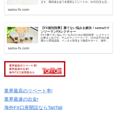
ます。期待値を追う本質的なトレードや、OCO注文を活用
した規律の守り方など、本気で資産を増やしたい方必見の
内容です。
samu-fx.com
【FX個別指導】勝てない悩みを解決！samuのマ
ンツーマンFXレクチャー
FXで勝てずに悩んでいる方のための個別指導・レクチャー
記事まとめです。サムがマンツーマンで、15分足手法の基
礎から環境認識、メンタル管理まで徹底サポート。独学で
の限界を感じている方は、こちらで勝ち組へのヒントを見
つけてください。
samu-fx.com
業界最高のリベート率!
業界最速の出金!
海外FX口座開設ならTariTali