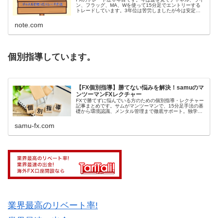
ン、フラッグ、MA、Wを使って15分足でエントリーする
トレードしています。3年位は苦労しましたが今は安定し
て勝てる様になったので自分のアウトプットの為に少し指
導したりもしています。 今回...
note.com
個別指導しています。
【FX個別指導】勝てない悩みを解決！samuのマ
ンツーマンFXレクチャー
FXで勝てずに悩んでいる方のための個別指導・レクチャー
記事まとめです。サムがマンツーマンで、15分足手法の基
礎から環境認識、メンタル管理まで徹底サポート。独学で
の限界を感じている方は、こちらで勝ち組へのヒントを見
つけてください。
samu-fx.com
業界最高のリベート率!