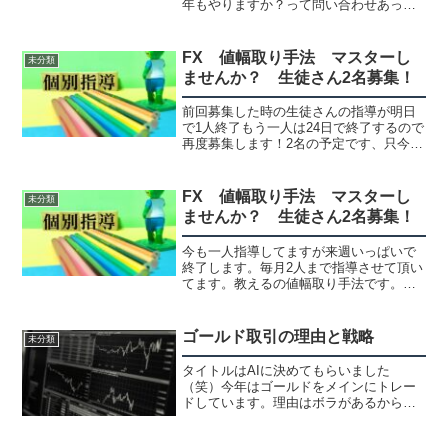
年もやりますか？って問い合わせあって
急遽開催しました。1つ持ってる方が別の
手法も購入頂けたのは嬉しかったですね
手法は2種類＋オマケ15分足値幅取り手法
FX 値幅取り手法 マスターし
未分類
（35000円）...
ませんか？ 生徒さん2名募集！
前回募集した時の生徒さんの指導が明日
で1人終了もう一人は24日で終了するので
再度募集します！2名の予定です、只今1
件問い合わせ中～料金を半年前にも値上
げしたのですが4月以降は値上げするつも
りです。⇧前回募集した内容全く同じで
FX 値幅取り手法 マスターし
未分類
す。興味あれば気...
ませんか？ 生徒さん2名募集！
今も一人指導してますが来週いっぱいで
終了します。毎月2人まで指導させて頂い
てます。教えるの値幅取り手法です。今
回も２名だけ募集します。３週間の指導
になります。指導の内容は今までの方と
同じ流れになります。指導の様子⇩指導を
ゴールド取引の理由と戦略
未分類
受けた方々の感想3週...
タイトルはAIに決めてもらいました
（笑）今年はゴールドをメインにトレー
ドしています。理由はボラがあるからも
そうなんですが、ずっと上がってるから
です。細かく取ってますが、今週の上げ