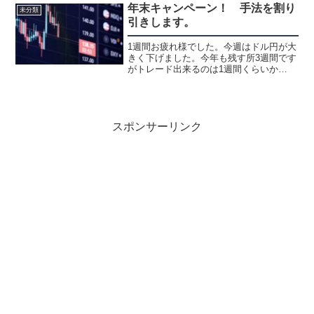
を見てもずっと持ってればいいだけなん
年末キャンペーン！ 手法を割り
未分類
ですよね（笑）日足それで思...
引きします。
1週間お疲れ様でした。今週はドル円が大
きく下げました。今年も残す所3週間です
がトレード出来るのは1週間くらいか
も！？今年は多くの方の個別指導もさせ
て頂き（今も3人）ましたが、手法の方も
かなりの方に購入頂きました。15分値幅
取り手法の方が簡単...
スポンサーリンク