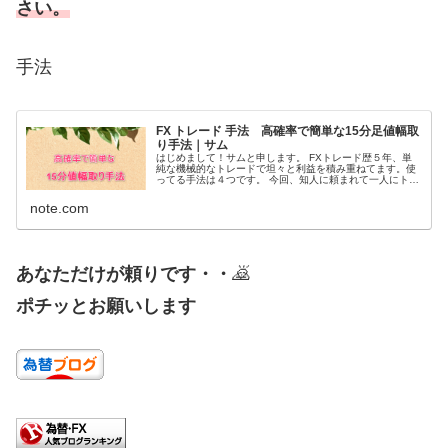
さい。
手法
FX トレード 手法 高確率で簡単な15分足値幅取
り手法｜サム
はじめまして！サムと申します。 FXトレード歴５年、単
純な機械的なトレードで坦々と利益を積み重ねてます。使
ってる手法は４つです。 今回、知人に頼まれて一人にトレ
ードを教える事になって何を教えようかな！？と考えて1
番初めに覚えて勝てる様になっ...
note.com
あなただけが頼りです・・
🙇
ポチッとお願いします