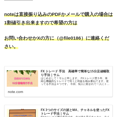
noteは直接振り込みのPDFかメールで購入の場合は
1割値引き出来ますので希望の方は
お問い合わせかXの方に（@file0186）に連絡くだ
さい。
FX トレード 手法 高確率で簡単な15分足値幅取
り手法｜サム
はじめまして！サムと申します。 FXトレード歴５年、単
純な機械的なトレードで坦々と利益を積み重ねてます。使
ってる手法は４つです。 今回、知人に頼まれて一人にトレ
ードを教える事になって何を教えようかな！？と考えて1
番初めに覚えて勝てる様になっ...
note.com
FX 3つのサイズの波とMA、チャネルを使ったFX
トレード手法｜サム
FXのトレード歴６年目です。今は波を見てチャネル、ライ