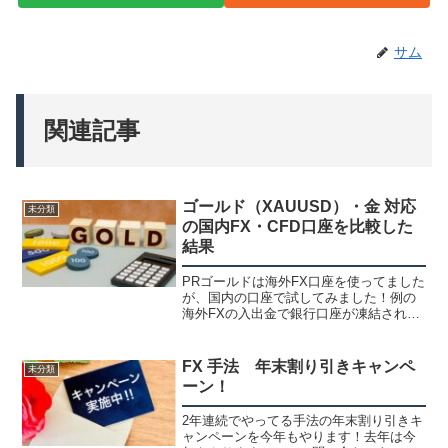
サム
関連記事
ゴールド（XAUUSD）・金 対応
未分類
の国内FX・CFD口座を比較した
結果
PRゴールドは海外FX口座を使ってました
が、国内の口座で試してみました！例の
海外FXの入出金で銀行口座が凍結される
問題で海外FXを止めて国内に移動を検討
してる方も多いと思います。税金の事も
あって国内にした方がいいかなと思って
FX 手法 年末割り引きキャンペ
未分類
たので調べて試し...
ーン！
2年連続でやってる手法の年末割り引きキ
ャンペーンを今年もやります！去年は今