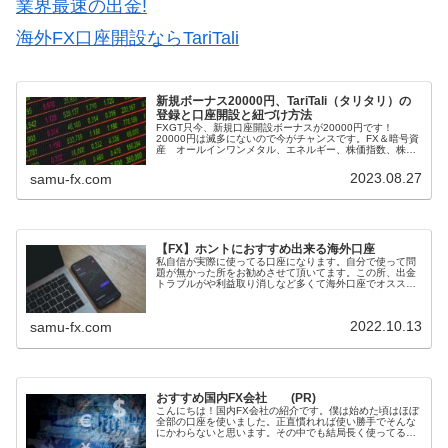
業界最速の出金!
海外FX口座開設ならTariTali
新規ボーナス20000円、TariTali（タリタリ）の
登録と口座開設と紐づけ方法
FXGT只今、新規口座開設ボーナスが20000円です！
20000円は滅多にないので今がチャンスです。FX＆暗号資
産 オールインワンメタル、エネルギー、株価指数、株式
新規口座開設ボーナス 5000～20000円入金ボーナス、常
時ボーナスも充実...
2023.08.27
samu-fx.com
【FX】ホントにおすすめ出来る海外口座
私自信が実際に使ってる口座になります。自分で使って問
題が無かった所をお勧めさせて頂いてます。この所、出金
トラブルがや利益取り消しなど多くて海外口座でオススメ
出来るのは２社XMとFXGTだけ！ （追記あり）海外のFX
口座を作る時にはキャッシュ...
2022.10.13
samu-fx.com
おすすめ国内FX会社 (PR)
こんにちは！国内FX会社の紹介です。僕は始めた頃はほぼ
全部の口座を使いました。正直慣れれば使い勝手でそんな
にかわらないと思います。その中でも結局長く使ってる会
社とオススメの会社を紹介します。DMM FX最大50万円の